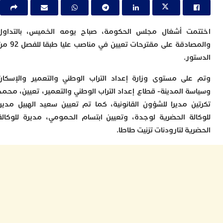
ا
و
ف
د
ت أشغال مجلس الحكومة، صباح يومه الخميس، بالتداول
أ
والمصادقة على مقترحات تعيين في مناصب عليا طبقا للفصل 92 من
إ
ور.
ر
إ
لى مستوى وزارة إعداد التراب الوطني والتعمير والإسكان
ت
ة المدينة- قطاع إعداد التراب الوطني والتعمير، تعيين، محمد
ح
ف
ن مديرا للشؤون القانونية، كما تم تعيين سعيد الهبيل مديرا
ا
لة الحضرية لوجدة، وتعيين ابتسام الحمومي، مديرة للوكالة
ة لتارودنات تزنيت طاطا.
خ
ج
و
ر
ا
ا
ن
أ
ي
ص