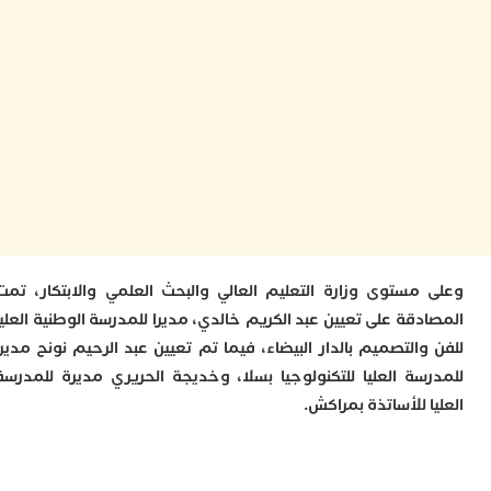
ب
ر
س
و
ف
س
ا
ق
ا
ب
ت
خ
س
مستوى وزارة التعليم العالي والبحث العلمي والابتكار، تمت
س
أ
قة على تعيين عبد الكريم خالدي، مديرا للمدرسة الوطنية العليا
ب
التصميم بالدار البيضاء، فيما تم تعيين عبد الرحيم نونح مديرا
إ
سة العليا للتكنولوجيا بسلا، وخديجة الحريري مديرة للمدرسة
ا
 للأساتذة بمراكش.
م
م
ا
ا