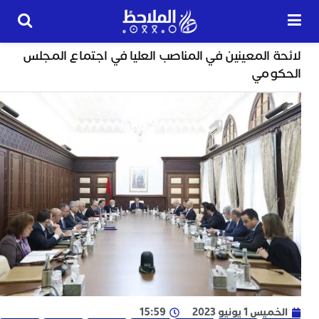
سياسة
 المعينين في المناصب العليا في اجتماع المجلس
24
ومي
ساعة
ب
ت
ت
ل
م
ا
ب
ا
ا
ي
ط
ا
س 1 يونيو 2023
15:59