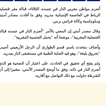
ا
ي
مواطن مغربي النار في جسده، الثلاثاء، قبالة مقر قنصلية
ب
ته
ط في العاصمة الإسبانية مدريد، وفق ما أفادت مصادر أمنية
إ
ماسية وكالة فرانس برس.
ر
ك
مصدر أمني إن المعني بالأمر “أضرم النار في جسده قبالة
دي
ب
ية المغربية”، موضحا أنه “يحمل الجنسية المغربية”.
ع
ا
 متحدث باسم قسم الطوارئ أن الرجل الأربعيني أصيب
ت
 بليغة”، وهو قيد العناية الطبية في مستشفى لاباز بمدريد.
ي
أ
فتح أي تحقيق في الحادث، على اعتبار أن الضحية هو الذي
تن
النار في ذاته، وفق ما أوضح المصدر الأمني، مشيرا إلى أن
لت
ح
ة حاولت مع ذلك التواصل مع أقاربه.
ا
ع
ا
ال
با
ن