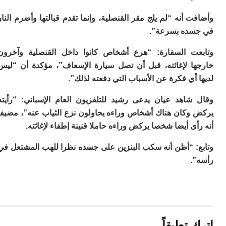
م
 أنه “لم يلج مقر القنصلية، وإنما تقدم قبالتها وأضرم النار
س
إس
ده بسرعة”.
با
تن
ت السفارة: “هرع أشخاص كانوا داخل القنصلية وآخرون
ال
ا لإغاثته، قبل أن تصل سيارة الإسعاف”، مؤكدة أن “ليس
م
أي فكرة عن الأسباب التي دفعته لذلك”.
أ
ال
إ
شاهد عيان يدعى رشيد للتلفزيون العام الإسباني: “رأيته
س
وكان هناك أشخاص وراءه يحاولون نزع الثياب عنه”، مضيفا
وم
ى أيضا شخصا يركض وراءه حاملا قنينة إطفاء لإغاثته.
إ
ج
: “أظن أنه سكب البنزين على جسده نظرا للهب المشتعل في
ل
.
ال
ت
م
ح
ا
ا
ل
تعليقاً