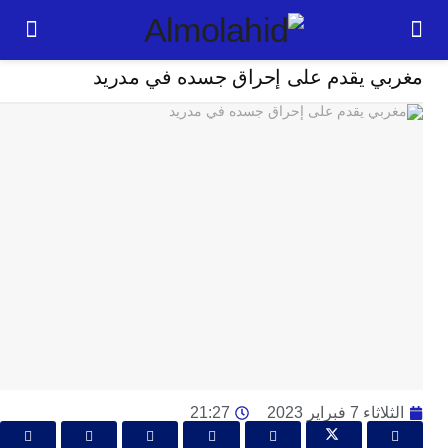
حوادث
ي يقدم على إحراق جسده في مدريد
24
ساعة
ت
ا
وت
و
ج
ال
با
م
لت
ا
ا
7 فبراير 2023
21:27
جل