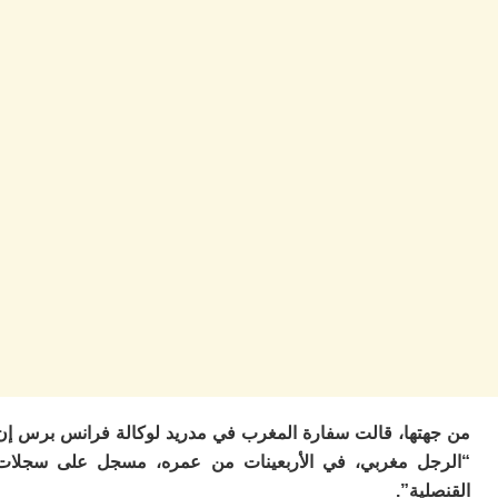
ا
ز
ا
أ
ا
ص
ا
ف
ال
ا
ب
و
ل
ا
ي
ب
ح
ت
م
7
تها، قالت سفارة المغرب في مدريد لوكالة فرانس برس إن
م
ل مغربي، في الأربعينات من عمره، مسجل على سجلات
و
ية”.
ر