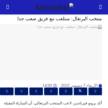
رياضة
ب البرتغال: سنلعب مع فريق صعب جدا
24
ساعة
ق
ا
ب
ت
خ
س
س
أ
 7 ديسمبر 2022
14:00
ب
إ
ا
ونو فيرنانديز، لاعب المنتخب البرتغالي، أن المباراة المقبلة
م