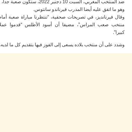
م
ضد المنتخب المغربي، السبت 10 دجنبر 2022، ستكون صعبة جدا،
ال
 اتفق عليه أيضا المدرب فيرناندو سانتوس.
ا
فيرنانديز، في تصريحات صحفية، “تنتظرنا مباراة صعبة أمام
ت
ا
 صعب المراس”، مضيفا أن أسود الأطلس “قدموا عملا
ا
ب
ق
لى أن منتخب بلاده يسعى إلى الفوز فيها بتقديم كل ما لديه.
ه
م
و
ي
م
م
ا
و
م
ر
ا
ن
ال
ب
ب