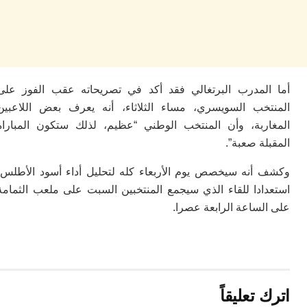
ي
با
ج
لع
س
ال
ع
لمدرب البرتغالي فقد أكد في تصريحاته عقب الفوز على
ت
خب السويسري، مساء الثلاثاء، أنه يعرف بعض اللاعبين
ال
ربة، وأن المنتخب الوطني “عظيم، لذلك ستكون المباراة
إس
ة صعبة”.
ت
ب
أنه سيخصص يوم الأربعاء كله لتحليل أداء أسود الأطلس،
م
0
ادا للقاء الذي سيجمع المنتخبين السبت على ملعب الثمامة
م
ساعة الرابعة عصرا.
ا
وا
و
ع
ا
ال
تعليقاً
م