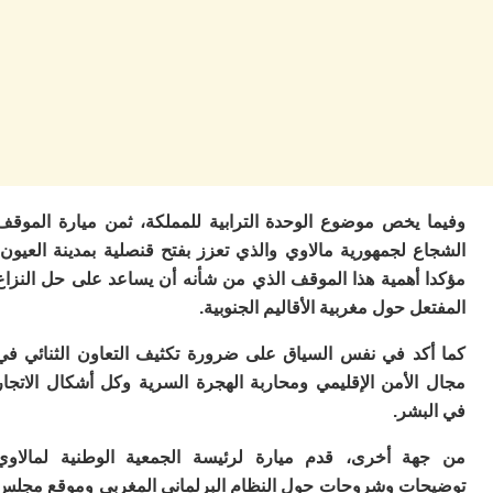
م
س
إس
با
تن
ال
م
أ
ال
إ
 يخص موضوع الوحدة الترابية للمملكة، ثمن ميارة الموقف
س
 لجمهورية مالاوي والذي تعزز بفتح قنصلية بمدينة العيون،
وم
 أهمية هذا الموقف الذي من شأنه أن يساعد على حل النزاع
إ
ل حول مغربية الأقاليم الجنوبية.
ج
ل
ال
كد في نفس السياق على ضرورة تكثيف التعاون الثنائي في
ت
الأمن الإقليمي ومحاربة الهجرة السرية وكل أشكال الاتجار
م
بشر.
ح
ا
ا
ة أخرى، قدم ميارة لرئيسة الجمعية الوطنية لمالاوي
ل
ات وشروحات حول النظام البرلماني المغربي وموقع مجلس