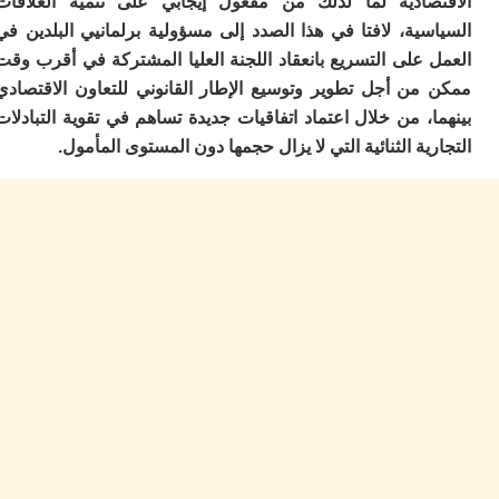
صادية لما لذلك من مفعول إيجابي على تنمية العلاقات
ا
ية، لافتا في هذا الصدد إلى مسؤولية برلمانيي البلدين في
ز
ا
على التسريع بانعقاد اللجنة العليا المشتركة في أقرب وقت
أ
من أجل تطوير وتوسيع الإطار القانوني للتعاون الاقتصادي
ا
، من خلال اعتماد اتفاقيات جديدة تساهم في تقوية التبادلات
ص
ا
ية الثنائية التي لا يزال حجمها دون المستوى المأمول.
ف
ال
ا
ب
و
ل
ا
ي
ب
ح
ت
م
7
م
و
ر