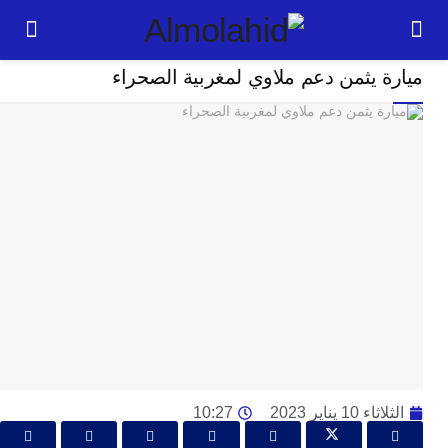
سياسة
 يثمن دعم ملاوي لمغربية الصحراء
24
ساعة
ت
ا
وت
و
ج
ال
با
م
لت
ا
ا
10 يناير 2023
10:27
جل