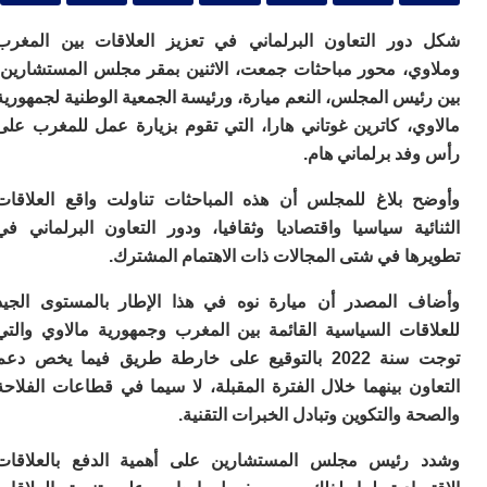
ا
ي
ور التعاون البرلماني في تعزيز العلاقات بين المغرب
ب
ته
ي، محور مباحثات جمعت، الاثنين بمقر مجلس المستشارين،
إ
يس المجلس، النعم ميارة، ورئيسة الجمعية الوطنية لجمهورية
ر
ي، كاترين غوتاني هارا، التي تقوم بزيارة عمل للمغرب على
ك
دي
فد برلماني هام.
ب
ع
 بلاغ للمجلس أن هذه المباحثات تناولت واقع العلاقات
ا
ية سياسيا واقتصاديا وثقافيا، ودور التعاون البرلماني في
ت
ا في شتى المجالات ذات الاهتمام المشترك.
ي
أ
 المصدر أن ميارة نوه في هذا الإطار بالمستوى الجيد
تن
لت
قات السياسية القائمة بين المغرب وجمهورية مالاوي والتي
ح
توجت سنة 2022 بالتوقيع على خارطة طريق فيما يخص دعم
ا
ن بينهما خلال الفترة المقبلة، لا سيما في قطاعات الفلاحة
ع
ا
 والتكوين وتبادل الخبرات التقنية.
ال
با
رئيس مجلس المستشارين على أهمية الدفع بالعلاقات
ن