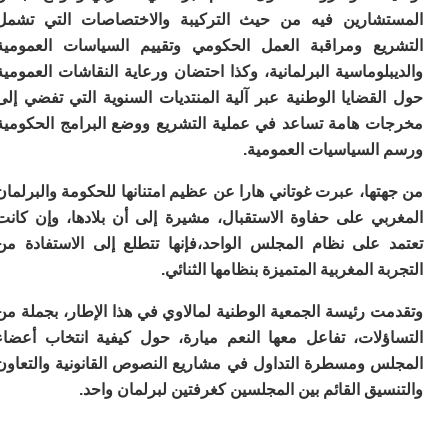
ا
شارين فيه من حيث التركيبة والاختصاصات التي تشمل
ب
يع ومراقبة العمل الحكومي وتقييم السياسات العمومية
ي
ع
لوماسية البرلمانية، وكذا احتضان ورعاية النقاشات العمومية
ا
قضايا الوطنية عبر آلية المنتديات السنوية التي تفضي إلى
إ
ت هامة تساعد في عملية التشريع ووضع البرامج الحكومية
ط
و
السياسيات العمومية.
مب
ال
ها، عبرت غوتاني هارا عن عظيم امتنانها للحكومة والبرلمان
ب
بي على حفاوة الاستقبال، مشيرة إلى أن بلادها، وإن كانت
ا
 على نظام المجلس الواحد،فإنها تتطلع إلى الاستفادة من
ت
ة المغربية المتميزة بنظامها الثنائي.
ع
اع
“ف
 رئيسة الجمعية الوطنية لمالاوي في هذا الإطار، بجملة من
و
ؤلات، تفاعل معها النعم ميارة، حول كيفية انتخاب أعضاء
د
س ومسطرة التداول في مشاريع النصوص القانونية والتعاون
لإ
يق القائم بين المجلسين كغرفتين لبرلمان واحد.
ا
ض
أ