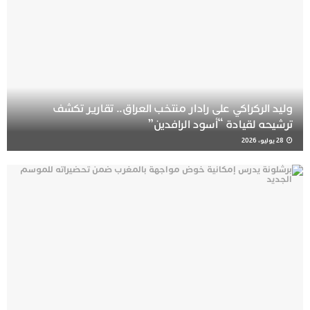
وليد الركراكي على رادار منتخب العراق.. تقارير تكشف
ترشيحه لقيادة “أسود الرافدين”
28 يوليو، 2026