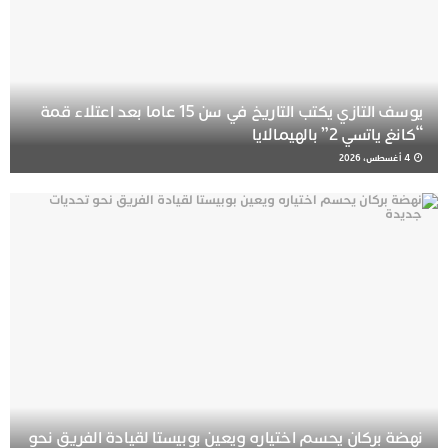
يوسف التازي يكتب التاريخ في سن 15 عاما بعد اعتلاء قمة
“كانغ ياتسي 2” بالهيمالايا
4 أغسطس، 2026
نهضة بركان يحسم اختياره ويعين بوبيستا لقيادة الفريق نحو