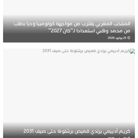
المنتخب المغربي يقترب من مواجهة كولومبيا وديا بطلب
من محمد وهبي استعدادا لـ”كان 2027”
23 يوليو، 2026
كريم أدييمي يرتدي قميص برشلونة حتى صيف 2031