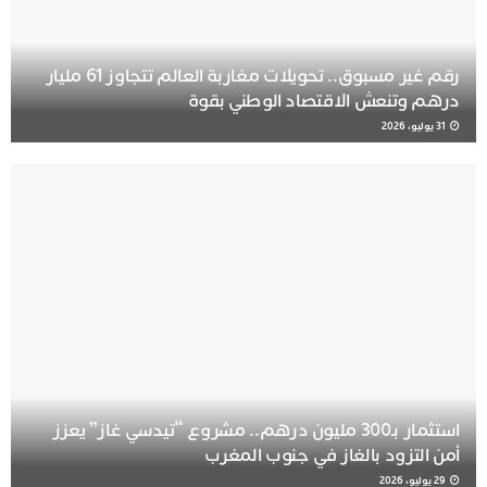
رقم غير مسبوق.. تحويلات مغاربة العالم تتجاوز 61 مليار
درهم وتنعش الاقتصاد الوطني بقوة
31 يوليو، 2026
استثمار بـ300 مليون درهم.. مشروع “تيدسي غاز” يعزز
أمن التزود بالغاز في جنوب المغرب
29 يوليو، 2026